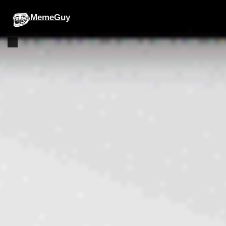
MemeGuy